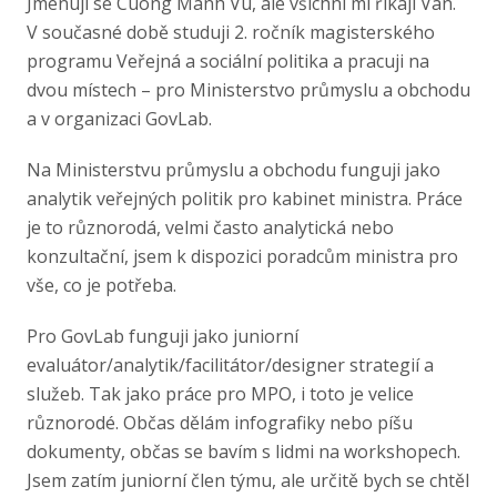
Jmenuji se Cuong Manh Vu, ale všichni mi říkají Van.
V současné době studuji 2. ročník magisterského
programu Veřejná a sociální politika a pracuji na
dvou místech – pro Ministerstvo průmyslu a obchodu
a v organizaci GovLab.
Na Ministerstvu průmyslu a obchodu funguji jako
analytik veřejných politik pro kabinet ministra. Práce
je to různorodá, velmi často analytická nebo
konzultační, jsem k dispozici poradcům ministra pro
vše, co je potřeba.
Pro GovLab funguji jako juniorní
evaluátor/analytik/facilitátor/designer strategií a
služeb. Tak jako práce pro MPO, i toto je velice
různorodé. Občas dělám infografiky nebo píšu
dokumenty, občas se bavím s lidmi na workshopech.
Jsem zatím juniorní člen týmu, ale určitě bych se chtěl