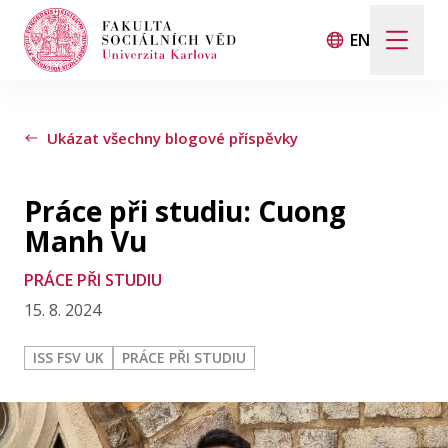
EN
ŽIVOT NA FAKULTĚ
Ukázat všechny blogové příspěvky
ROZHOVORY
Práce při studiu: Cuong
STUDENTI V ZAHRANIČÍ
Manh Vu
PRÁCE PŘI STUDIU
KONTAKT
15. 8. 2024
ISS FSV UK
PRÁCE PŘI STUDIU
FSV UK