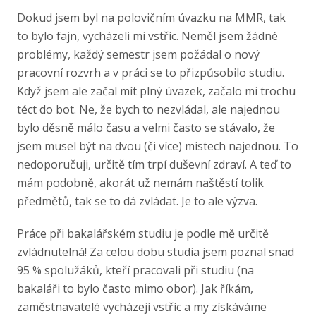
Dokud jsem byl na polovičním úvazku na MMR, tak
to bylo fajn, vycházeli mi vstříc. Neměl jsem žádné
problémy, každý semestr jsem požádal o nový
pracovní rozvrh a v práci se to přizpůsobilo studiu.
Když jsem ale začal mít plný úvazek, začalo mi trochu
téct do bot. Ne, že bych to nezvládal, ale najednou
bylo děsně málo času a velmi často se stávalo, že
jsem musel být na dvou (či více) místech najednou. To
nedoporučuji, určitě tím trpí duševní zdraví. A teď to
mám podobně, akorát už nemám naštěstí tolik
předmětů, tak se to dá zvládat. Je to ale výzva.
Práce při bakalářském studiu je podle mě určitě
zvládnutelná! Za celou dobu studia jsem poznal snad
95 % spolužáků, kteří pracovali při studiu (na
bakaláři to bylo často mimo obor). Jak říkám,
zaměstnavatelé vycházejí vstříc a my získáváme