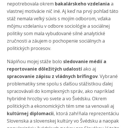
nepotrebovala okrem
bakalárskeho vzdelania
a
vlastnej motivácie nič iné. Aj keď na prvý pohľad táto
stáž nemala veľký súvis s mojím odborom, vďaka
môjmu vzdelaniu v odbore sociológie a sociálnej
politiky som mala vybudované silné analytické
zručnosti a záujem o pochopenie sociálnych a
politických procesov.
Náplňou mojej stáže bolo
sledovanie médií a
reportovanie dôležitých udalostí
ako aj
spracovanie zápisu z vládnych brífingov
. Vybrané
problematiky sme spolu s ďalšou stážistkou ďalej
spracovávali do komplexných správ, ako napríklad
hybridné hrozby vo svete a vo Švédsku. Okrem
politických a ekonomických tém sme sa venovali aj
kultúrnej diplomacii
, ktorá zahŕňala reprezentáciu
Slovenska a slovenskej kultúry vo Švédsku a naopak