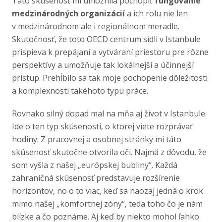
Táto skúsenosť mi umožnila pochopiť
fungovanie
medzinárodných organizácií
a ich rolu nie len
v medzinárodnom ale i regionálnom meradle.
Skutočnosť, že toto OECD centrum sídli v Istanbule
prispieva k prepájaní a vytváraní priestoru pre rôzne
perspektívy a umožňuje tak lokálnejší a účinnejší
prístup. Prehĺbilo sa tak moje pochopenie dôležitosti
a komplexnosti takéhoto typu práce.
Rovnako silný dopad mal na mňa aj život v Istanbule.
Ide o ten typ skúsenosti, o ktorej viete rozprávať
hodiny. Z pracovnej a osobnej stránky mi táto
skúsenosť skutočne otvorila oči. Najmä z dôvodu, že
som vyšla z našej „európskej bubliny“. Každá
zahraničná skúsenosť predstavuje rozšírenie
horizontov, no o to viac, keď sa naozaj jedná o krok
mimo našej „komfortnej zóny“, teda toho čo je nám
blízke a čo poznáme. Aj keď by niekto mohol ľahko