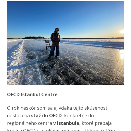
OECD Istanbul Centre
O rok neskôr som sa aj vďaka tejto skúsenosti
dostala na
stáž do OECD
, konkrétne do
regionálneho centra
v Istanbule
, ktoré prepája
krajiny OECD s okolitými regiónmi. Získanie stáže