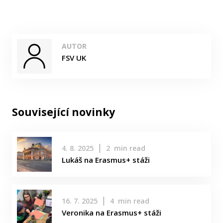
AUTOR
FSV UK
Související novinky
4. 8. 2025
2
min read
Lukáš na Erasmus+ stáži
16. 7. 2025
4
min read
Veronika na Erasmus+ stáži