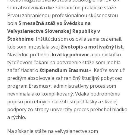
som absolvovala dve zahraničné praktické stáže.
Prvou zahraničnou profesionálnou skúsenosťou
bola
5 mesačná stáž vo Švédsku na
Veľvyslanectve Slovenskej Republiky v
Štokholme
. Inštitúciu som oslovila sama cez email,
kde som im zaslala svoj
životopis a motivačný list
.
Následne prebehol
krátky pohovor
a po niekoľko
týždňovom čakaní na potvrdenie stáže som mohla
začať žiadať o
štipendium Erasmus+
. Keďže som už
predtým absolvovala zahraničný študijný pobyt cez
program Erasmus+, administratívny proces som
nevnímala ako komplikovaný. Vďaka podrobnému
popisu potrebných náležitostí prihlášky a skvelej
podpory zo strany univerzity proces prebehol hladko
a rýchlo.
Na získanie stáže na veľvyslanectve som