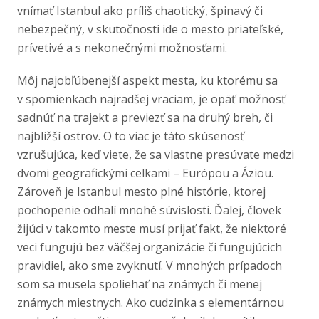
vnímať Istanbul ako príliš chaotický, špinavý či
nebezpečný, v skutočnosti ide o mesto priateľské,
prívetivé a s nekonečnými možnosťami.
Môj najobľúbenejší aspekt mesta, ku ktorému sa
v spomienkach najradšej vraciam, je opäť možnosť
sadnúť na trajekt a previezť sa na druhý breh, či
najbližší ostrov. O to viac je táto skúsenosť
vzrušujúca, keď viete, že sa vlastne presúvate medzi
dvomi geografickými celkami – Európou a Áziou.
Zároveň je Istanbul mesto plné histórie, ktorej
pochopenie odhalí mnohé súvislosti. Ďalej, človek
žijúci v takomto meste musí prijať fakt, že niektoré
veci fungujú bez väčšej organizácie či fungujúcich
pravidiel, ako sme zvyknutí. V mnohých prípadoch
som sa musela spoliehať na známych či menej
známych miestnych. Ako cudzinka s elementárnou