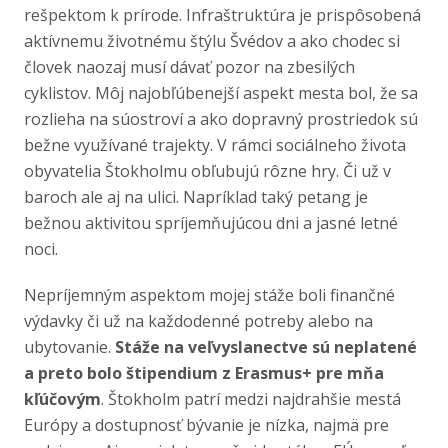
rešpektom k prírode. Infraštruktúra je prispôsobená
aktívnemu životnému štýlu Švédov a ako chodec si
človek naozaj musí dávať pozor na zbesilých
cyklistov. Môj najobľúbenejší aspekt mesta bol, že sa
rozlieha na súostroví a ako dopravný prostriedok sú
bežne využívané trajekty. V rámci sociálneho života
obyvatelia Štokholmu obľubujú rôzne hry. Či už v
baroch ale aj na ulici. Napríklad taký petang je
bežnou aktivitou spríjemňujúcou dni a jasné letné
noci.
Nepríjemným aspektom mojej stáže boli finančné
výdavky či už na každodenné potreby alebo na
ubytovanie.
Stáže na veľvyslanectve sú neplatené
a preto bolo štipendium z Erasmus+ pre mňa
kľúčovým
. Štokholm patrí medzi najdrahšie mestá
Európy a dostupnosť bývanie je nízka, najmä pre