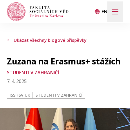
EN
ŽIVOT NA FAKULTĚ
Ukázat všechny blogové příspěvky
ROZHOVORY
Zuzana na Erasmus+ stážích
STUDENTI V ZAHRANIČÍ
STUDENTI V ZAHRANIČÍ
7. 4. 2025
KONTAKT
ISS FSV UK
STUDENTI V ZAHRANIČÍ
FSV UK