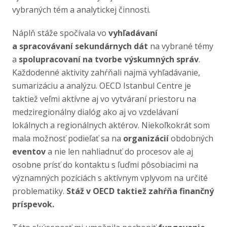
vybraných tém a analytickej činnosti.
Náplň stáže spočívala vo
vyhľadávaní
a spracovávaní sekundárnych dát
na vybrané témy
a
spolupracovaní na tvorbe výskumných správ
.
Každodenné aktivity zahŕňali najmä vyhľadávanie,
sumarizáciu a analýzu. OECD Istanbul Centre je
taktiež veľmi aktívne aj vo vytváraní priestoru na
medziregionálny dialóg ako aj vo vzdelávaní
lokálnych a regionálnych aktérov. Niekoľkokrát som
mala možnosť podieľať sa na
organizácií
obdobných
eventov
a nie len nahliadnuť do procesov ale aj
osobne prísť do kontaktu s ľuďmi pôsobiacimi na
významných pozíciách s aktívnym vplyvom na určité
problematiky.
Stáž v OECD taktiež zahŕňa finančný
príspevok.