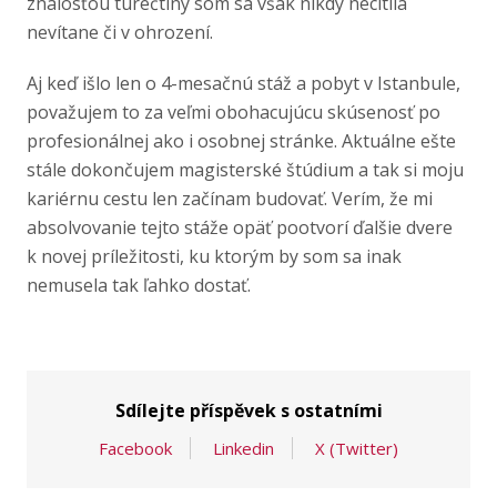
znalosťou turečtiny som sa však nikdy necítila
nevítane či v ohrození.
Aj keď išlo len o 4-mesačnú stáž a pobyt v Istanbule,
považujem to za veľmi obohacujúcu skúsenosť po
profesionálnej ako i osobnej stránke. Aktuálne ešte
stále dokončujem magisterské štúdium a tak si moju
kariérnu cestu len začínam budovať. Verím, že mi
absolvovanie tejto stáže opäť pootvorí ďalšie dvere
k novej príležitosti, ku ktorým by som sa inak
nemusela tak ľahko dostať.
Sdílejte příspěvek s ostatními
Facebook
Linkedin
X (Twitter)