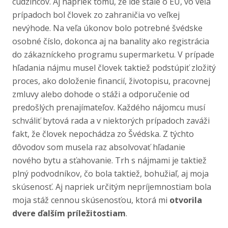
cudzincov. Aj napriek tomu, že ide stále o EÚ, vo veľa
prípadoch bol človek zo zahraničia vo veľkej
nevýhode. Na veľa úkonov bolo potrebné švédske
osobné číslo, dokonca aj na banality ako registrácia
do zákazníckeho programu supermarketu. V prípade
hľadania nájmu musel človek taktiež podstúpiť zložitý
proces, ako doloženie financií, životopisu, pracovnej
zmluvy alebo dohode o stáži a odporučenie od
predošlých prenajímateľov. Každého nájomcu musí
schváliť bytová rada a v niektorých prípadoch zaváži
fakt, že človek nepochádza zo Švédska. Z týchto
dôvodov som musela raz absolvovať hľadanie
nového bytu a sťahovanie. Trh s nájmami je taktiež
plný podvodníkov, čo bola taktiež, bohužiaľ, aj moja
skúsenosť. Aj napriek určitým nepríjemnostiam bola
moja stáž cennou skúsenosťou, ktorá mi
otvorila
dvere ďalším príležitostiam
.