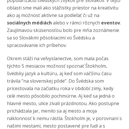
popularizáciu švédskych zvykov pre Slovákov. V tejto
oblasti sme mali ako stážistky priestor na kreativitu
ako aj možnosť aktívne sa podieľať či už na
sociálnych médiách
alebo v rámci rôznych
eventov
.
Zaujímavou skúsenosťou bolo pre mňa zoznámenie
sa so Slovákmi pôsobiacimi vo Švédsku a
spracovávanie ich príbehov.
Okrem stáži na veľvyslanectve, som mala počas
týchto 5 mesiacov možnosť spoznať Štokholm,
švédsky jazyk a kultúru, aj keď som väčšinu času
trávila “na slovenskej pôde”. Do Švédska som
pricestovala na začiatku roka v období zimy, kedy
celé mesto pôsobilo pochmúrne. Aj keď sa jedná o
hlavné mesto, ulice zívali prázdnotou. Ako postupne
prichádzala jar, menilo sa aj mesto a moja
náklonnosť k nemu rástla. Štokholm je, v porovnaní s
našimi mestami, mesto postavené pre ľudí a s