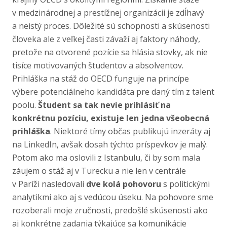
v medzinárodnej a prestížnej organizácii je zdĺhavý
a neistý proces. Dôležité sú schopnosti a skúsenosti
človeka ale z veľkej časti závaží aj faktory náhody,
pretože na otvorené pozície sa hlásia stovky, ak nie
tisíce motivovaných študentov a absolventov.
Prihláška na stáž do OECD funguje na princípe
výbere potenciálneho kandidáta pre daný tím z talent
poolu.
Študent sa tak nevie prihlásiť na
konkrétnu pozíciu, existuje len jedna všeobecná
prihláška
. Niektoré tímy občas publikujú inzeráty aj
na LinkedIn, avšak dosah týchto príspevkov je malý.
Potom ako ma oslovili z Istanbulu, či by som mala
záujem o stáž aj v Turecku a nie len v centrále
v Paríži nasledovali
dve kolá pohovoru
s politickými
analytikmi ako aj s vedúcou úseku. Na pohovore sme
rozoberali moje zručnosti, predošlé skúsenosti ako
aj konkrétne zadania týkajúce sa komunikácie