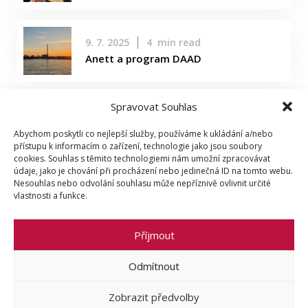
9. 7. 2025
4
min read
Anett a program DAAD
Spravovat Souhlas
Abychom poskytli co nejlepší služby, používáme k ukládání a/nebo
Ostatní
přístupu k informacím o zařízení, technologie jako jsou soubory
cookies. Souhlas s těmito technologiemi nám umožní zpracovávat
údaje, jako je chování při procházení nebo jedinečná ID na tomto webu.
Zásady ochrany
Zásady Cookies (EU)
Nesouhlas nebo odvolání souhlasu může nepříznivě ovlivnit určité
osobních údajů
vlastnosti a funkce.
Příjmout
Odmítnout
© 2026 Faculty of Social Sciences, Charles
University
Zobrazit předvolby